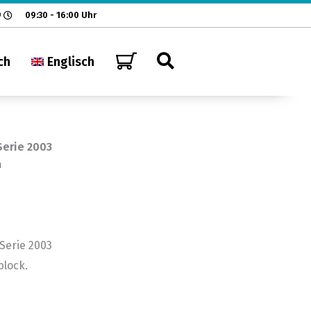
9
09:30 - 16:00 Uhr
ch
Englisch
erie 2003
n
Serie 2003
lock.