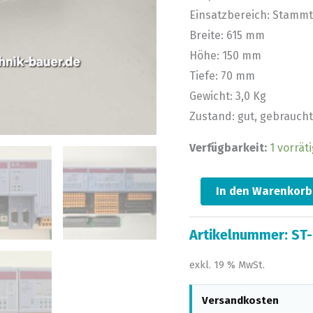
Einsatzbereich: Stammt
Breite: 615 mm
Höhe: 150 mm
Tiefe: 70 mm
Gewicht: 3,0 Kg
Zustand: gut, gebraucht
Verfügbarkeit:
1 vorräti
In den Warenkorb
Artikelnummer:
ST-
exkl. 19 % MwSt.
Versandkosten