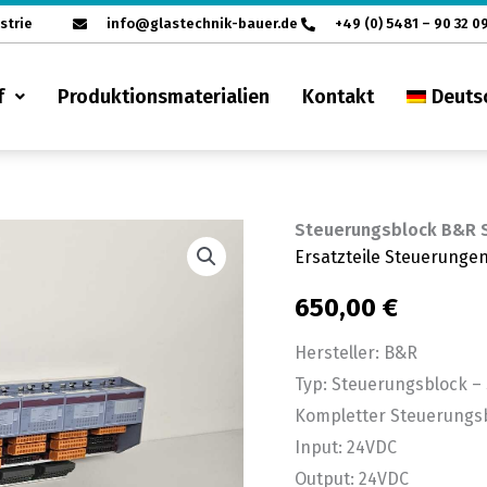
strie
info@glastechnik-bauer.de
+49 (0) 5481 – 90 32 0
f
Produktionsmaterialien
Kontakt
Deuts
Steuerungsblock B&R S
Steuerungsblock
Ersatzteile Steuerunge
B&R
Serie
650,00
€
2003
Hersteller: B&R
Menge
Typ: Steuerungsblock – 
Kompletter Steuerungsb
Input: 24VDC
Output: 24VDC