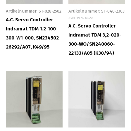
Artikelnummer: ST-028-2502
Artikelnummer: ST-040-2303
exkl. 19 % MwSt.
A.C. Servo Controller
A.C. Servo Controller
Indramat TDM 1.2-100-
Indramat TDM 3,2-020-
300-W1-000, SN234502-
300-WO/SN240060-
26292/A07, K49/95
22133/A05 (K30/94)