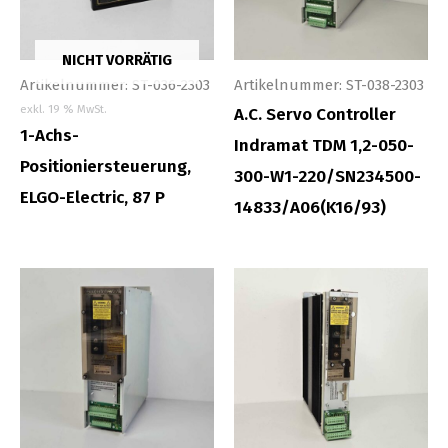
NICHT VORRÄTIG
Artikelnummer: ST-036-2303
Artikelnummer: ST-038-2303
exkl. 19 % MwSt.
A.C. Servo Controller
1-Achs-
Indramat TDM 1,2-050-
Positioniersteuerung,
300-W1-220/SN234500-
ELGO-Electric, 87 P
14833/A06(K16/93)