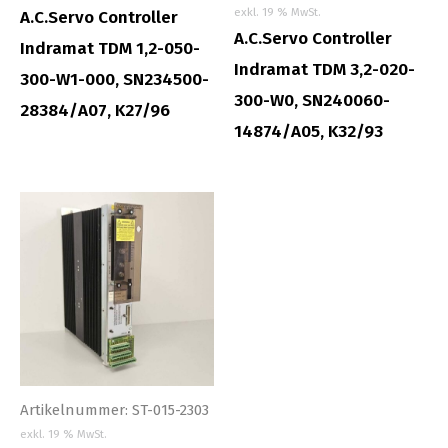
exkl. 19 % MwSt.
A.C.Servo Controller
A.C.Servo Controller
Indramat TDM 1,2-050-
Indramat TDM 3,2-020-
300-W1-000, SN234500-
300-W0, SN240060-
28384/A07, K27/96
14874/A05, K32/93
Artikelnummer: ST-015-2303
exkl. 19 % MwSt.