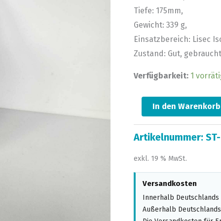
Tiefe: 175mm,
Gewicht: 339 g,
Einsatzbereich: Lisec Is
Zustand: Gut, gebrauch
Verfügbarkeit:
1 vorräti
In den Warenkorb
Artikelnummer:
ST-
exkl. 19 % MwSt.
Versandkosten
Innerhalb Deutschlands 
Außerhalb Deutschlands,