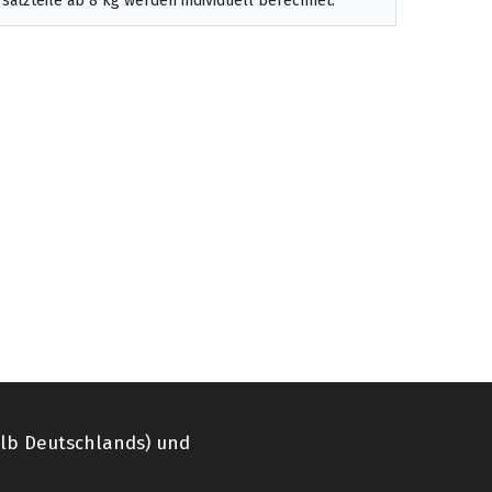
satzteile ab 8 kg werden individuell berechnet.
alb Deutschlands) und