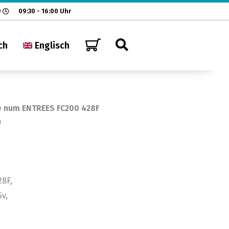
9
09:30 - 16:00 Uhr
ch
Englisch
 num ENTREES FC200 428F
n
28F,
5v,