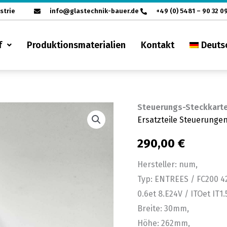
strie
info@glastechnik-bauer.de
+49 (0) 5481 – 90 32 0
f
Produktionsmaterialien
Kontakt
Deuts
Steuerungs-Steckkarte
Steuerungs-
Ersatzteile Steuerunge
Steckkarte
num
290,00
€
ENTREES
Hersteller: num,
FC200
Typ: ENTREES / FC200 4
428F
0.6et 8.E24V / ITOet IT1.
Menge
Breite: 30mm,
Höhe: 262mm,