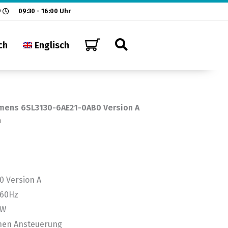
9
09:30 - 16:00 Uhr
ch
Englisch
mens 6SL3130-6AE21-0AB0 Version A
n
0 Version A
/60Hz
kW
inen Ansteuerung