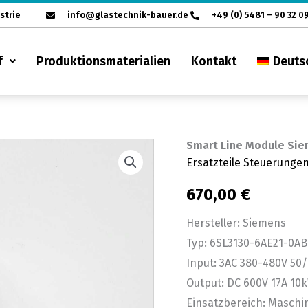
strie
info@glastechnik-bauer.de
+49 (0) 5481 – 90 32 0
f
Produktionsmaterialien
Kontakt
Deuts
Smart Line Module Sie
Smart
Ersatzteile Steuerunge
Line
Module
670,00
€
Siemens
Hersteller: Siemens
6SL3130-
Typ: 6SL3130-6AE21-0AB
6AE21-
Input: 3AC 380-480V 50
0AB0
Output: DC 600V 17A 10
Version
Einsatzbereich: Masch
A