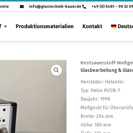
strie
info@glastechnik-bauer.de
+49 (0) 5481 – 90 32 0
f
Produktionsmaterialien
Kontakt
Deuts
Restsauerstoff-Meßger
Glasbearbeitung & Glas
Hersteller: Helantec
Typ: Helox KVSN-F
Baujahr: 1998
Meßgerät für Überprüfu
Breite: 204 mm
Höhe: 180 mm