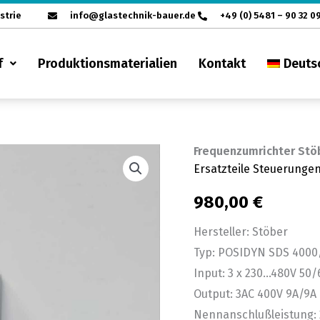
strie
info@glastechnik-bauer.de
+49 (0) 5481 – 90 32 0
f
Produktionsmaterialien
Kontakt
Deuts
Frequenzumrichter St
Frequenzumrichter
Ersatzteile Steuerunge
Stöber
POSIDYN
980,00
€
SDS
Hersteller: Stöber
4000/SDS4021
Typ: POSIDYN SDS 4000
Menge
Input: 3 x 230…480V 50
Output: 3AC 400V 9A/9A
Nennanschlußleistung: 