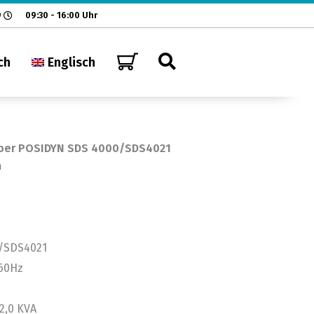
9
09:30 - 16:00 Uhr
ch
Englisch
öber POSIDYN SDS 4000/SDS4021
n
/SDS4021
/60Hz
2,0 KVA