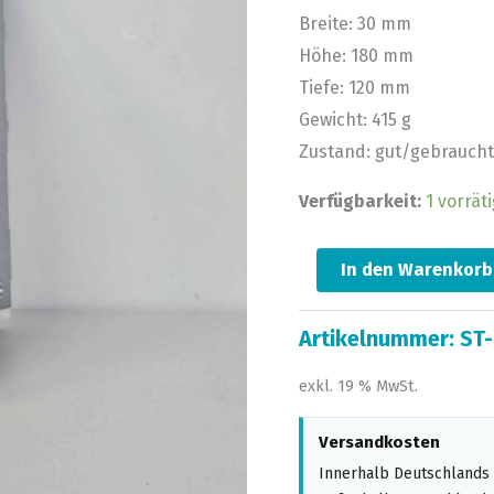
Breite: 30 mm
Höhe: 180 mm
Tiefe: 120 mm
Gewicht: 415 g
Zustand: gut/gebraucht
Verfügbarkeit:
1 vorräti
In den Warenkorb
Artikelnummer:
ST
exkl. 19 % MwSt.
Versandkosten
Innerhalb Deutschlands 