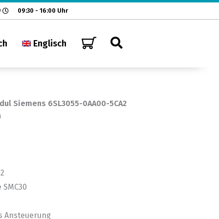
9
09:30 - 16:00 Uhr
ch
Englisch
Modul Siemens 6SL3055-0AA00-5CA2
n
a2
e SMC30
s Ansteuerung