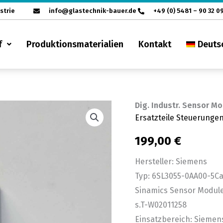
strie
info@glastechnik-bauer.de
+49 (0) 5481 – 90 32 0
f
Produktionsmaterialien
Kontakt
Deuts
Dig. Industr. Sensor 
Dig.
Ersatzteile Steuerunge
Industr.
Sensor
199,00
€
Modul
Hersteller: Siemens
Siemens
Typ: 6SL3055-0AA00-5C
6SL3055-
Sinamics Sensor Modul
0AA00-
s.T-W02011258
5CA2
Einsatzbereich: Siemen
Menge