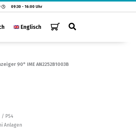
9
09:30 - 16:00 Uhr
ch
Englisch
zeiger 90° IME AN2252B1003B
eiger
 / P54
ni Anlagen