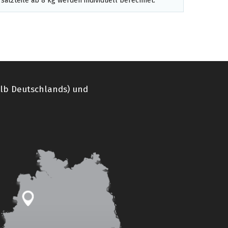
satzteile ab 8 kg werden individuell berechnet.
alb Deutschlands) und