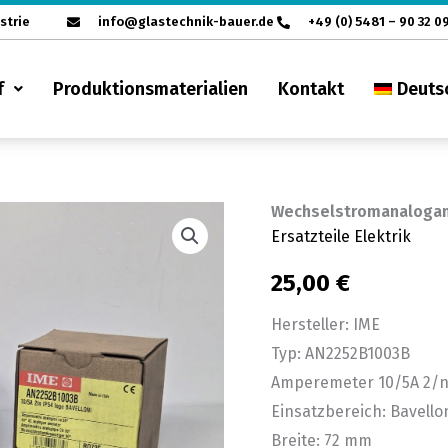
strie
info@glastechnik-bauer.de
+49 (0) 5481 – 90 32 0
f
Produktionsmaterialien
Kontakt
Deuts
Wechselstromanalogan
Wechselstromanaloganz
Ersatzteile Elektrik
90°
IME
25,00
€
AN2252B1003B
Hersteller: IME
Menge
Typ: AN2252B1003B
Amperemeter 10/5A 2/n
Einsatzbereich: Bavello
Breite: 72 mm