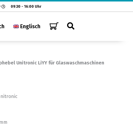
9
09:30 - 16:00 Uhr
ch
Englisch
phebel Unitronic LiYY für Glaswaschmaschinen
nitronic
 mm