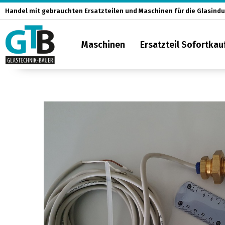
Zum
Handel mit gebrauchten Ersatzteilen und Maschinen für die Glasindu
Inhalt
springen
Maschinen
Ersatzteil Sofortkau