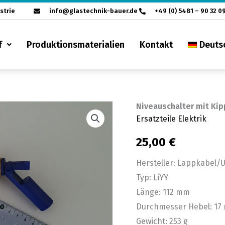
strie
info@glastechnik-bauer.de
+49 (0) 5481 – 90 32 0
f
Produktionsmaterialien
Kontakt
Deuts
Niveauschalter mit Kip
Niveauschalter
Ersatzteile Elektrik
mit
Kipphebel
25,00
€
Unitronic
Hersteller: Lappkabel/U
LiYY
Typ: LiYY
für
Länge: 112 mm
Glaswaschmaschinen
Durchmesser Hebel: 17
Menge
Gewicht: 253 g