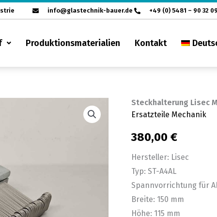
strie
info@glastechnik-bauer.de
+49 (0) 5481 – 90 32 0
f
Produktionsmaterialien
Kontakt
Deuts
Steckhalterung Lisec M
Steckhalterung
Ersatzteile Mechanik
Lisec
Molekularfüller
380,00
€
A4AL
Hersteller: Lisec
Menge
Typ: ST-A4AL
Spannvorrichtung für 
Breite: 150 mm
Höhe: 115 mm