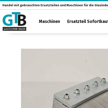
Zum
Handel mit gebrauchten Ersatzteilen und Maschinen für die Glasindu
Inhalt
springen
Maschinen
Ersatzteil Sofortkau