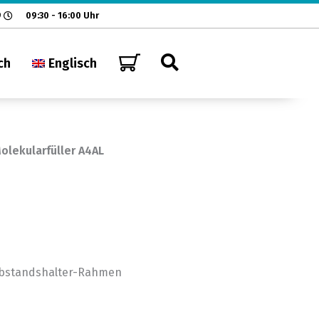
9
09:30 - 16:00 Uhr
ch
Englisch
olekularfüller A4AL
Abstandshalter-Rahmen