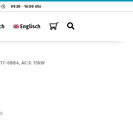
9
09:30 - 16:00 Uhr
ch
Englisch
17-0BB4, AC-3: 15kW
0V