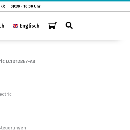
9
09:30 - 16:00 Uhr
ch
Englisch
ric LC1D128E7-AB
ectric
osteuerungen