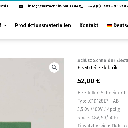
strie
info@glastechnik-bauer.de
+49 (0) 5481 – 90 32 0
f
Produktionsmaterialien
Kontakt
Deuts
Schütz Schneider Elect
Schütz
Ersatzteile Elektrik
Schneider
Electric
52,00
€
LC1D128E7-
Hersteller: Schneider El
AB
Typ: LC1D128E7 – AB
Menge
5,5Kw /400V / 4polig
Spule: 48V, 50/60Hz
Einsatzbereich: Elektr