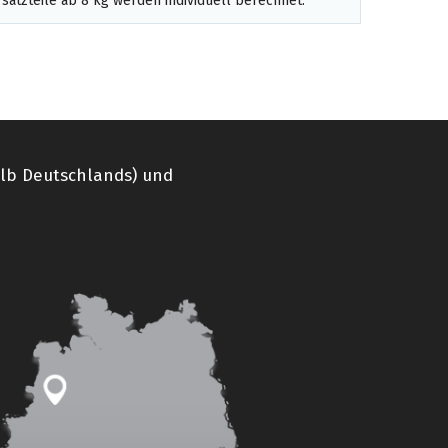
satzteile ab 8 kg werden individuell berechnet.
alb Deutschlands) und