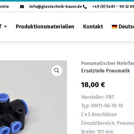
strie
info@glastechnik-bauer.de
+49 (0) 5481 – 90 32 0
f
Produktionsmaterialien
Kontakt
Deuts
Pneumatischer Mehrfa
Pneumatischer
Ersatzteile Pneumatik
Mehrfachanschluss
PBT
18,00
€
KM11-
Hersteller: PBT
06-
Typ: KM11-06-10-10
10-
2 x 5 Anschlüsse
10
Einsatzbereich: Pneuma
Menge
Breite: 101 mm