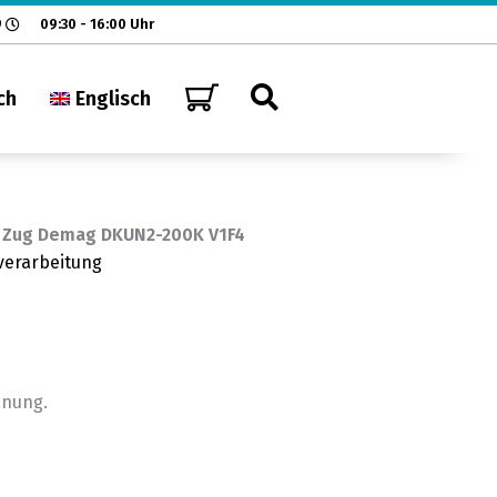
9
09:30 - 16:00 Uhr
ch
Englisch
 Zug Demag DKUN2-200K V1F4
verarbeitung
anung.