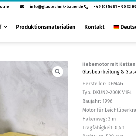
strie
info@glastechnik-bauer.de
+49 (0) 5481 – 90 32 0
f
Produktionsmaterialien
Kontakt
Deuts
Hebemotor mit Ketten
Glasbearbeitung & Glas
Hersteller: DEMAG
Typ: DKUN2-200K V1F4
Baujahr: 1996
Motor für Leichtüberkr
Hakenweg: 3 m
Tragfähigkeit: 0,4 t