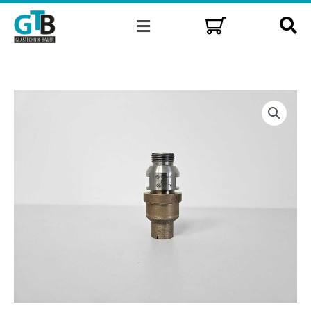
Zum
Menü
Inhalt
springen
Diamant
Hohlbohrer
Ø20mm
mit
Senkring
Ø20-
30mm
WENDT
22836179/S20-
30
Menge